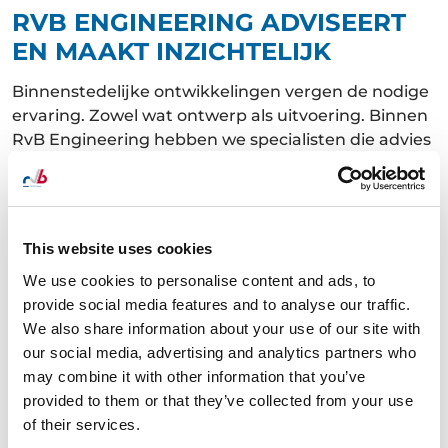
RVB ENGINEERING ADVISEERT
EN MAAKT INZICHTELIJK
Binnenstedelijke ontwikkelingen vergen de nodige
ervaring. Zowel wat ontwerp als uitvoering. Binnen
RvB Engineering hebben we specialisten die advies
geven over bouwkundige zaken, constructie
aspecten, maar ook planologisch en juridisch.
Gedurende het gehele ontwerptraject zorgen we
voor de benodigde ondersteuning. Wanneer dit
This website uses cookies
traject klaar is stopt het voor ons niet maar blijven
We use cookies to personalise content and ads, to
we betrokken voor bouwmanagement en
provide social media features and to analyse our traffic.
project/omgevingsmanagement.
We also share information about your use of our site with
our social media, advertising and analytics partners who
may combine it with other information that you’ve
provided to them or that they’ve collected from your use
of their services.