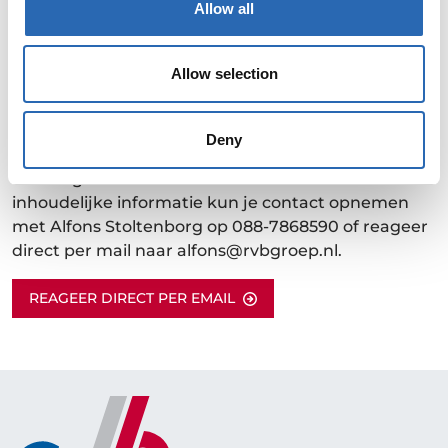
Allow all
Persoonlijk budgetplan voor opleidingen en
trainingen;
En last but not least: Eens per maand een zeer
Allow selection
gezellige vrijdagmiddagborrel.
Ben je geïnteresseerd, dan ontvangen wij graag je
Deny
motivatie met cv, ook als je niet helemaal voldoet
aan de gestelde voorwaarden. Voor verdere
inhoudelijke informatie kun je contact opnemen
met Alfons Stoltenborg op 088-7868590 of reageer
direct per mail naar alfons@rvbgroep.nl.
REAGEER DIRECT PER EMAIL