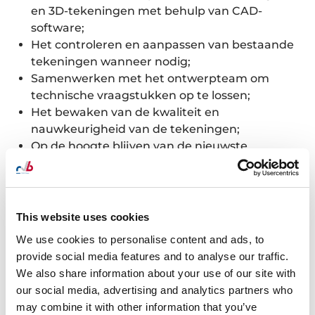
en 3D-tekeningen met behulp van CAD-
software;
Het controleren en aanpassen van bestaande
tekeningen wanneer nodig;
Samenwerken met het ontwerpteam om
technische vraagstukken op te lossen;
Het bewaken van de kwaliteit en
nauwkeurigheid van de tekeningen;
Op de hoogte blijven van de nieuwste
ontwikkelingen in teken- en ontwerpsoftware.
FUNCTIE-EISEN
This website uses cookies
Minimaal een afgeronde hbo-opleiding in de
richting van Civiele Techniek of vergelijkbaar;
We use cookies to personalise content and ads, to
Ervaring als civiel technisch tekenaar is een pré,
provide social media features and to analyse our traffic.
maar starters zijn ook welkom;
We also share information about your use of our site with
Uitstekende kennis van CAD-software
our social media, advertising and analytics partners who
(bijvoorbeeld AutoCAD, Civil 3D);
may combine it with other information that you’ve