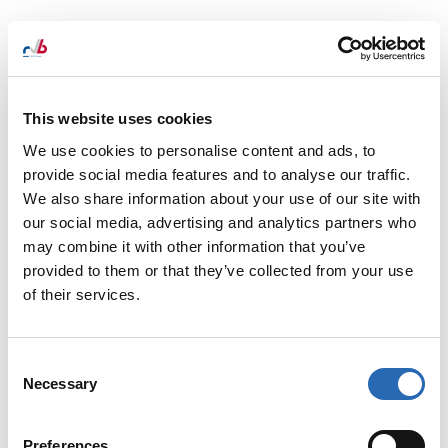
VOOR ALLE WEGEN EEN
PASSEND ADVIES
This website uses cookies
Binnen RvB Engineering geven we advies voor alle
benodigde analyses voor de aanleg van een nieuw
We use cookies to personalise content and ads, to
wegennet. Dit kunnen verkeerskundige analyses
provide social media features and to analyse our traffic.
zijn maar ook verhardingsadviezen en
We also share information about your use of our site with
landschappelijke inpassingen. Wij bieden u graag
our social media, advertising and analytics partners who
onze totaaloplossingen aan voor boven- en
may combine it with other information that you’ve
ondergrondse infra.
provided to them or that they’ve collected from your use
of their services.
Consent
Necessary
Selection
Preferences